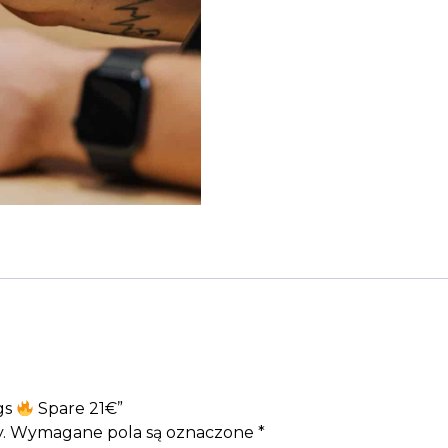
gs
Spare 21€”
.
Wymagane pola są oznaczone
*