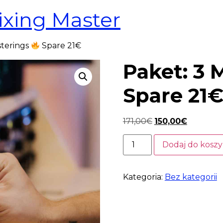
ixing Master
sterings
Spare 21€
Paket: 3 
Spare 21
171,00
€
150,00
€
Dodaj do kosz
Kategoria:
Bez kategorii