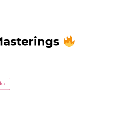
Masterings
€
yka